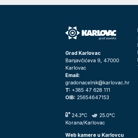
Grad Karlovac
Banjavčićeva 9, 47000
Karlovac
Email:
gradonacelnik@karlovac.hr
T:
+385 47 628 111
OIB:
25654647153
24.3°C
25.0°C
Korana/Karlovac
Web kamere u Karlovcu