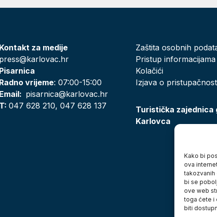
Kontakt za medije
Zaštita osobnih podat
press@karlovac.hr
Pristup informacijama
Pisarnica
Kolačići
Radno vrijeme
: 07:00-15:00
Izjava o pristupačnost
Email:
pisarnica@karlovac.hr
T:
047 628 210, 047 628 137
Turistička zajednica
Karlovca
Kako bi posj
ova interne
takozvanih 
bi se pobol
ove web str
toga ćete i
biti dostup