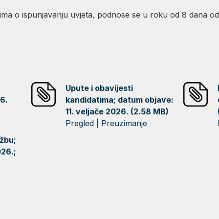
azima o ispunjavanju uvjeta, podnose se u roku od 8 dana o
Upute i obavijesti
26.
kandidatima; datum objave:
11. veljače 2026. (2.58 MB)
Pregled
|
Preuzimanje
užbu;
26.;