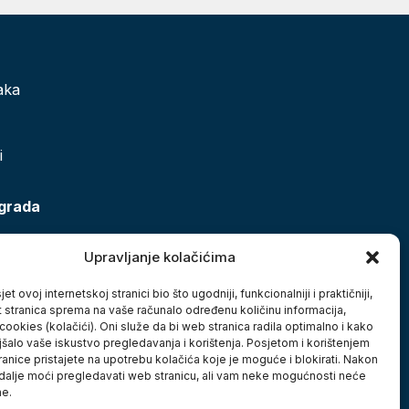
aka
i
 grada
Upravljanje kolačićima
et ovoj internetskoj stranici bio što ugodniji, funkcionalniji i praktičniji,
t stranica sprema na vaše računalo određenu količinu informacija,
cookies (kolačići). Oni služe da bi web stranica radila optimalno i kako
jšalo vaše iskustvo pregledavanja i korištenja. Posjetom i korištenjem
anice pristajete na upotrebu kolačića koje je moguće i blokirati. Nakon
 dalje moći pregledavati web stranicu, ali vam neke mogućnosti neće
ne.