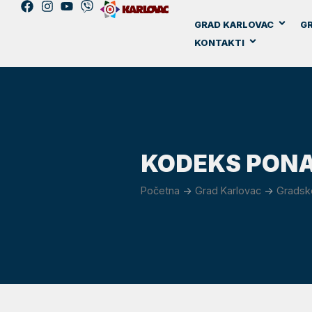
GRAD KARLOVAC
GR
KONTAKTI
KODEKS PON
Početna
->
Grad Karlovac
->
Gradsk