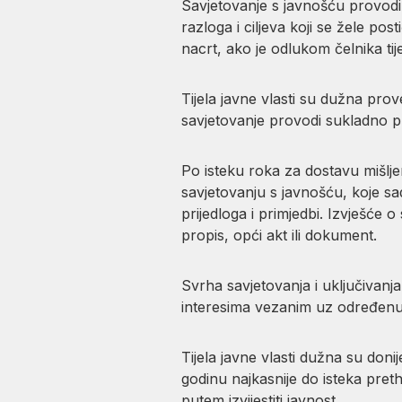
Savjetovanje s javnošću provod
razloga i ciljeva koji se žele po
nacrt, ako je odlukom čelnika tij
Tijela javne vlasti su dužna prov
savjetovanje provodi sukladno p
Po isteku roka za dostavu mišljenja
savjetovanju s javnošću, koje sa
prijedloga i primjedbi. Izvješće o
propis, opći akt ili dokument.
Svrha savjetovanja i uključivanja
interesima vezanim uz određenu 
Tijela javne vlasti dužna su donij
godinu najkasnije do isteka pret
putem izvijestiti javnost.