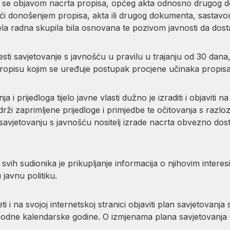
i se objavom nacrta propisa, općeg akta odnosno drugog 
stići donošenjem propisa, akta ili drugog dokumenta, sastavo
ela radna skupila bila osnovana te pozivom javnosti da dostav
esti savjetovanje s javnošću u pravilu u trajanju od 30 dana
ropisu kojim se uređuje postupak procjene učinaka propisa
 i prijedloga tijelo javne vlasti dužno je izraditi i objaviti na
drži zaprimljene prijedloge i primjedbe te očitovanja s razl
 savjetovanju s javnošću nositelj izrade nacrta obvezno dostav
 svih sudionika je prikupljanje informacija o njihovim interes
javnu politiku.
eti i na svojoj internetskoj stranici objaviti plan savjetovan
hodne kalendarske godine. O izmjenama plana savjetovanja tij