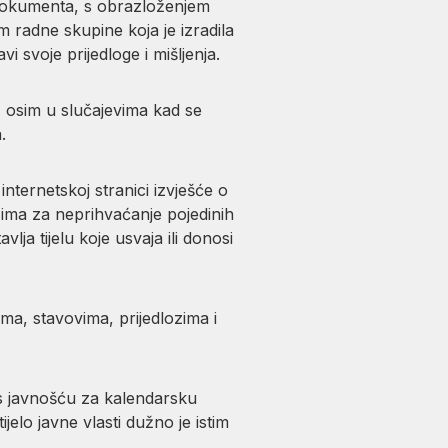
dokumenta, s obrazloženjem
m radne skupine koja je izradila
i svoje prijedloge i mišljenja.
, osim u slučajevima kad se
.
 internetskoj stranici izvješće o
ozima za neprihvaćanje pojedinih
lja tijelu koje usvaja ili donosi
ima, stavovima, prijedlozima i
ja s javnošću za kalendarsku
elo javne vlasti dužno je istim