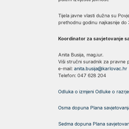
Tijela javne vlasti dužna su Pov
prethodnu godinu najkasnije do 3
Koordinator za savjetovanje s
Anita Busija, mag.iur.
Viši stručni suradnik za pravne 
e-mail:
anita.busija@karlovac.hr
Telefon: 047 628 204
Odluka o izmjeni Odluke o razrje
Osma dopuna Plana savjetovanja
Sedma dopuna Plana savjetovan