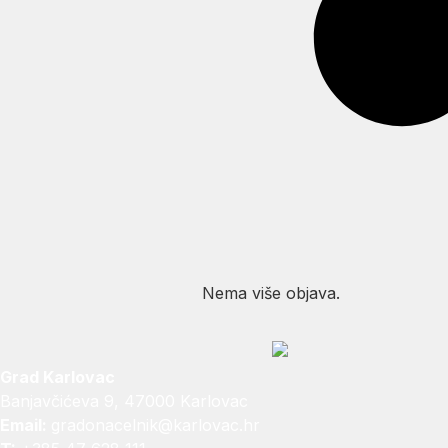
Nema više objava.
Grad Karlovac
Banjavčićeva 9, 47000 Karlovac
Email:
gradonacelnik@karlovac.hr