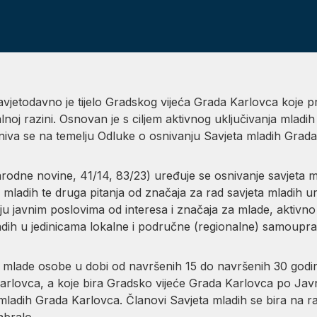
vjetodavno je tijelo Gradskog vijeća Grada Karlovca koje p
lnoj razini. Osnovan je s ciljem aktivnog uključivanja mladih
iva se na temelju Odluke o osnivanju Savjeta mladih Grad
odne novine, 41/14, 83/23) uređuje se osnivanje savjeta ml
mladih te druga pitanja od značaja za rad savjeta mladih ur
ju javnim poslovima od interesa i značaja za mlade, aktivno 
ladih u jedinicama lokalne i područne (regionalne) samoupra
 mlade osobe u dobi od navršenih 15 do navršenih 30 godina
 Karlovca, a koje bira Gradsko vijeće Grada Karlovca po Ja
mladih Grada Karlovca. Članovi Savjeta mladih se bira na r
abralo.