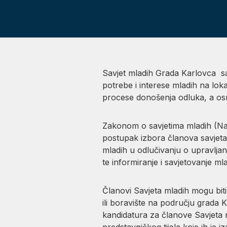
Savjet mladih Grada Karlovca sa
potrebe i interese mladih na loka
procese donošenja odluka, a osn
Zakonom o savjetima mladih (Nar
postupak izbora članova savjeta 
mladih u odlučivanju o upravljan
te informiranje i savjetovanje m
Članovi Savjeta mladih mogu biti
ili boravište na području grada
kandidatura za članove Savjeta 
predstavničkog tijela koje ih je iz