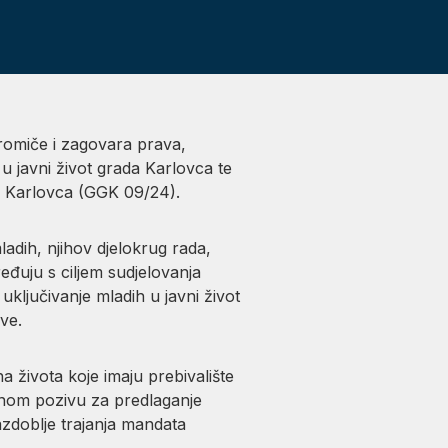
romiče i zagovara prava,
 u javni život grada Karlovca te
a Karlovca (GGK 09/24).
adih, njihov djelokrug rada,
eđuju s ciljem sudjelovanja
uključivanje mladih u javni život
ve.
 života koje imaju prebivalište
vnom pozivu za predlaganje
azdoblje trajanja mandata