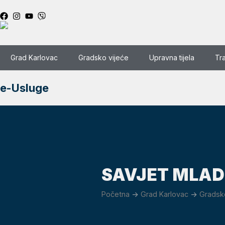
Grad Karlovac
Gradsko vijeće
Upravna tijela
Tr
e-Usluge
SAVJET MLAD
Početna
->
Grad Karlovac
->
Gradsk