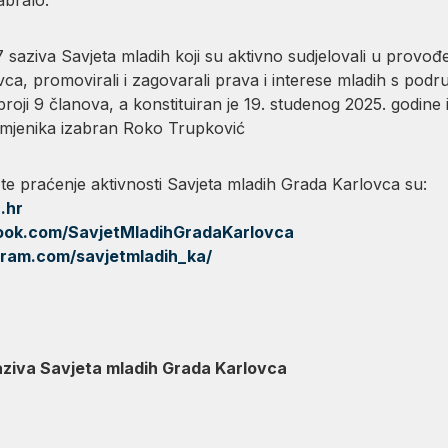
saziva Savjeta mladih koji su aktivno sudjelovali u provođ
, promovirali i zagovarali prava i interese mladih s područ
oji 9 članova, a konstituiran je 19. studenog 2025. godine
amjenika izabran Roko Trupković
te praćenje aktivnosti Savjeta mladih Grada Karlovca su:
.hr
ook.com/SavjetMladihGradaKarlovca
gram.com/savjetmladih_ka/
saziva Savjeta mladih Grada Karlovca