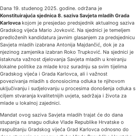
Dana 19. studenog 2025. godine. održana je
Konstituirajuća sjednica 8. saziva Savjeta mladih Grada
Karlovca
kojom je presjedao predsjednik aktualnog saziva
Gradskog vijeća Mario Jovković. Na sjednici je temeljem
predloženih kandidatura javnim glasanjem za predsjednicu
Savjeta mladih izabrana Antonija Majdančić, dok je za
njezinog zamjenika izabran Roko Trupković. Na sjednici je
istaknuta važnost djelovanja Savjeta mladih u kreiranju
lokalne politike za mlade kroz suradnju sa svim tijelima
Gradskog vijeća i Grada Karlovca, ali i važnost
povezivanja mladih s donosiocima odluka te njihovom
uključivanju i sudjelovanju u procesima donošenja odluka s
ciljem stvaranja kvalitetnijih uvjeta, sadržaja i života za
mlade u lokalnoj zajednici.
Mandat ovog saziva Savjeta mladih trajat će do dana
stupanja na snagu odluke Vlade Republike Hrvatske o
raspuštanju Gradskog vijeća Grad Karlovca odnosno do