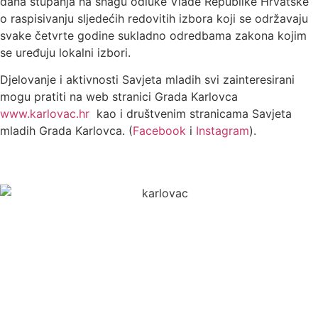
dana stupanja na snagu odluke Vlade Republike Hrvatske
o raspisivanju sljedećih redovitih izbora koji se održavaju
svake četvrte godine sukladno odredbama zakona kojim
se uređuju lokalni izbori.
Djelovanje i aktivnosti Savjeta mladih svi zainteresirani
mogu pratiti na web stranici Grada Karlovca
www.karlovac.hr
kao i društvenim stranicama Savjeta
mladih Grada Karlovca. (
Facebook
i
Instagram
).
Grad Karlovac
Banjavčićeva 9, 47000 Karlovac
Email:
gradonacelnik@karlovac.hr
T:
+385 47 628 111
OIB:
25654647153
Web kamere u Karlovcu