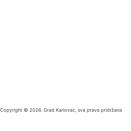
Kontakt za medije
press@karlovac.hr
Pisarnica
Radno vrijeme
: 07:00-15:00
Email:
pisarnica@karlovac.hr
T:
047 628 210, 047 628 137
Zaštita osobnih podataka
Pristup informacijama
Kolačići
Izjava o pristupačnosti
Turistička zajednica grada Karlovca
Copyright © 2026. Grad Karlovac, sva prava pridržana