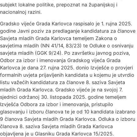
subjekt lokalne politike, prepoznat na županijskoj i
nacionalnoj razini.
Gradsko vijeće Grada Karlovca raspisalo je 1. rujna 2025.
godine Javni poziv za predlaganje kandidatura za članove
Savjeta mladih Grada Karlovca temeljem Zakona o
savjetima mladih (NN 41/14, 83/23) te Odluke o osnivanju
savjeta mladih (GGK 9/24). Po završetku javnog poziva,
Odbor za izbor i imenovanja Gradskog vijeća Grada
Karlovca je dana 27. rujna 2025. donio Izvješće o provjeri
formalnih uvjeta prijavljenih kandidata u kojemu je utvrdio
listu važećih kandidatura za članove 8. saziva Savjeta
mladih Grada Karlovca. Gradsko vijeće je na svojoj 7.
sjednici održanoj 30. listopada 2025. godine temeljem
Izvješća Odbora za izbor i imenovanja, pristupilo
glasovanju i izboru članova te je od 10 kandidata izabrano
9 članova Savjeta mladih Grada Karlovca. Odluka o izboru
članova 8. saziva Savjeta mladih Grada Karlovca
objavljena je u Glasniku Grada Karlovca 15/2025.