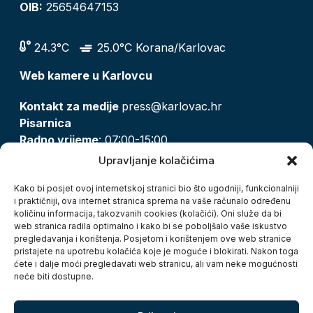
OIB:
25654647153
24.3°C
25.0°C Korana/Karlovac
Web kamere u Karlovcu
Kontakt za medije
press@karlovac.hr
Pisarnica
Radno vrijeme
: 07:00-15:00
Email:
pisarnica@karlovac.hr
Upravljanje kolačićima
T:
047 628 210, 047 628 137
Kako bi posjet ovoj internetskoj stranici bio što ugodniji, funkcionalniji
i praktičniji, ova internet stranica sprema na vaše računalo određenu
količinu informacija, takozvanih cookies (kolačići). Oni služe da bi
Zaštita osobnih podataka
web stranica radila optimalno i kako bi se poboljšalo vaše iskustvo
pregledavanja i korištenja. Posjetom i korištenjem ove web stranice
Pristup informacijama
pristajete na upotrebu kolačića koje je moguće i blokirati. Nakon toga
Kolačići
ćete i dalje moći pregledavati web stranicu, ali vam neke mogućnosti
Izjava o pristupačnosti
neće biti dostupne.