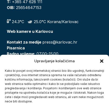
T:
+385 47 628 111
OIB:
25654647153
24.3°C
25.0°C Korana/Karlovac
Web kamere u Karlovcu
Kontakt za medije
press@karlovac.hr
Pisarnica
Radno vrijeme
: 07:00-15:00
Email:
pisarnica@karlovac.hr
Upravljanje kolačićima
T:
047 628 210, 047 628 137
Kako bi posjet ovoj internetskoj stranici bio što ugodniji, funkcionalniji
i praktičniji, ova internet stranica sprema na vaše računalo određenu
količinu informacija, takozvanih cookies (kolačići). Oni služe da bi
Zaštita osobnih podataka
web stranica radila optimalno i kako bi se poboljšalo vaše iskustvo
pregledavanja i korištenja. Posjetom i korištenjem ove web stranice
Pristup informacijama
pristajete na upotrebu kolačića koje je moguće i blokirati. Nakon toga
Kolačići
ćete i dalje moći pregledavati web stranicu, ali vam neke mogućnosti
Izjava o pristupačnosti
neće biti dostupne.