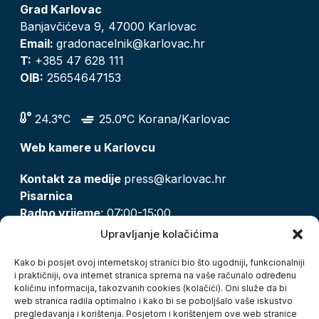
Grad Karlovac
Banjavčićeva 9, 47000 Karlovac
Email:
gradonacelnik@karlovac.hr
T:
+385 47 628 111
OIB:
25654647153
24.3°C
25.0°C Korana/Karlovac
Web kamere u Karlovcu
Kontakt za medije
press@karlovac.hr
Pisarnica
Radno vrijeme
: 07:00-15:00
Email:
pisarnica@karlovac.hr
Upravljanje kolačićima
T:
047 628 210, 047 628 137
Kako bi posjet ovoj internetskoj stranici bio što ugodniji, funkcionalniji
i praktičniji, ova internet stranica sprema na vaše računalo određenu
količinu informacija, takozvanih cookies (kolačići). Oni služe da bi
Zaštita osobnih podataka
web stranica radila optimalno i kako bi se poboljšalo vaše iskustvo
pregledavanja i korištenja. Posjetom i korištenjem ove web stranice
Pristup informacijama