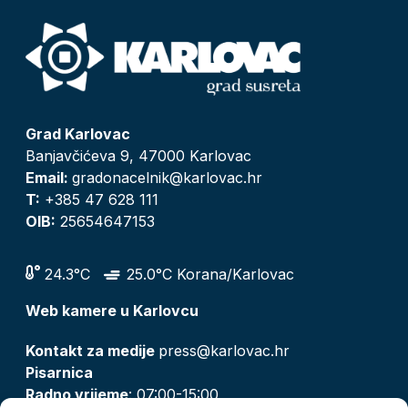
Grad Karlovac
Banjavčićeva 9, 47000 Karlovac
Email:
gradonacelnik@karlovac.hr
T:
+385 47 628 111
OIB:
25654647153
24.3°C
25.0°C Korana/Karlovac
Web kamere u Karlovcu
Kontakt za medije
press@karlovac.hr
Pisarnica
Radno vrijeme
: 07:00-15:00