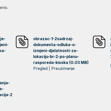
šeno.
je-
obrazac-1-2sadrzaj-
jeni-
dokumenta-odluka-o-
ka-
izmjeni-djelatnosti-za-
lokaciju-br-2-po-planu-
rasporeda-kioska (0.03 MB)
Pregled
|
Preuzimanje
anja-
a-
cija-2