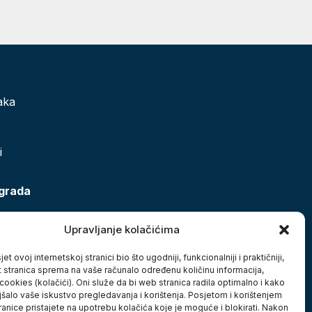
aka
i
 grada
Upravljanje kolačićima
et ovoj internetskoj stranici bio što ugodniji, funkcionalniji i praktičniji,
t stranica sprema na vaše računalo određenu količinu informacija,
cookies (kolačići). Oni služe da bi web stranica radila optimalno i kako
jšalo vaše iskustvo pregledavanja i korištenja. Posjetom i korištenjem
anice pristajete na upotrebu kolačića koje je moguće i blokirati. Nakon