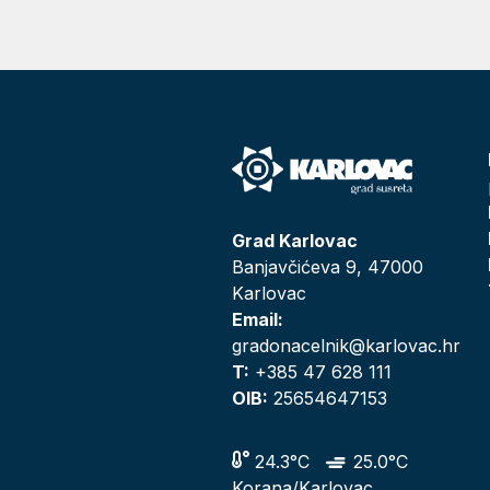
Grad Karlovac
Banjavčićeva 9, 47000
Karlovac
Email:
gradonacelnik@karlovac.hr
T:
+385 47 628 111
OIB:
25654647153
24.3°C
25.0°C
Korana/Karlovac