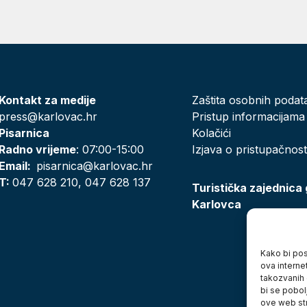
Kontakt za medije
Zaštita osobnih podat
press@karlovac.hr
Pristup informacijama
Pisarnica
Kolačići
Radno vrijeme
: 07:00-15:00
Izjava o pristupačnost
Email:
pisarnica@karlovac.hr
T:
047 628 210, 047 628 137
Turistička zajednica
Karlovca
Kako bi posj
ova interne
takozvanih 
bi se pobol
ove web str