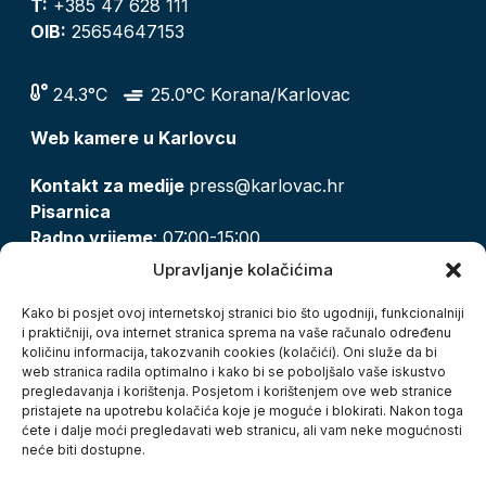
T:
+385 47 628 111
OIB:
25654647153
24.3°C
25.0°C Korana/Karlovac
Web kamere u Karlovcu
Kontakt za medije
press@karlovac.hr
Pisarnica
Radno vrijeme
: 07:00-15:00
Email:
pisarnica@karlovac.hr
Upravljanje kolačićima
T:
047 628 210, 047 628 137
Kako bi posjet ovoj internetskoj stranici bio što ugodniji, funkcionalniji
i praktičniji, ova internet stranica sprema na vaše računalo određenu
količinu informacija, takozvanih cookies (kolačići). Oni služe da bi
Zaštita osobnih podataka
web stranica radila optimalno i kako bi se poboljšalo vaše iskustvo
pregledavanja i korištenja. Posjetom i korištenjem ove web stranice
Pristup informacijama
pristajete na upotrebu kolačića koje je moguće i blokirati. Nakon toga
Kolačići
ćete i dalje moći pregledavati web stranicu, ali vam neke mogućnosti
Izjava o pristupačnosti
neće biti dostupne.