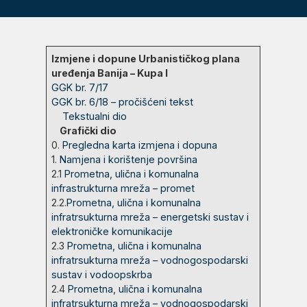
Izmjene i dopune Urbanističkog plana
uređenja Banija – Kupa I
GGK br. 7/17
GGK br. 6/18 – pročišćeni tekst
Tekstualni dio
Grafički dio
0.
Pregledna karta izmjena i dopuna
1.
Namjena i korištenje površina
2.1
Prometna, ulična i komunalna
infrastrukturna mreža – promet
2.2.
Prometna, ulična i komunalna
infratrsukturna mreža – energetski sustav i
elektroničke komunikacije
2.3
Prometna, ulična i komunalna
infratrsukturna mreža – vodnogospodarski
sustav i vodoopskrba
2.4
Prometna, ulična i komunalna
infratrsukturna mreža – vodnogospodarski