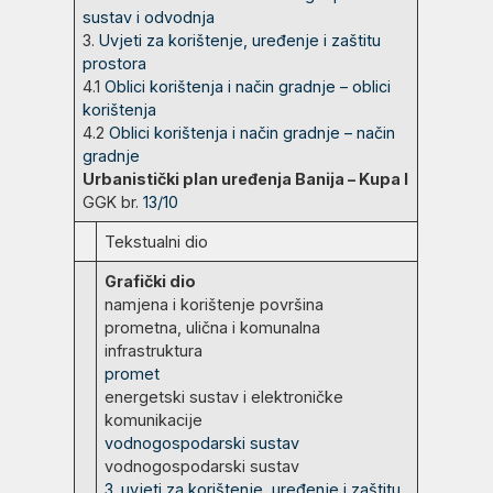
sustav i odvodnja
3.
Uvjeti za korištenje, uređenje i zaštitu
prostora
4.1
Oblici korištenja i način gradnje – oblici
korištenja
4.2
Oblici korištenja i način gradnje – način
gradnje
Urbanistički plan uređenja Banija – Kupa I
GGK br.
13/10
Tekstualni dio
Grafički dio
namjena i korištenje površina
prometna, ulična i komunalna
infrastruktura
promet
energetski sustav i elektroničke
komunikacije
vodnogospodarski sustav
vodnogospodarski sustav
3. uvjeti za korištenje, uređenje i zaštitu