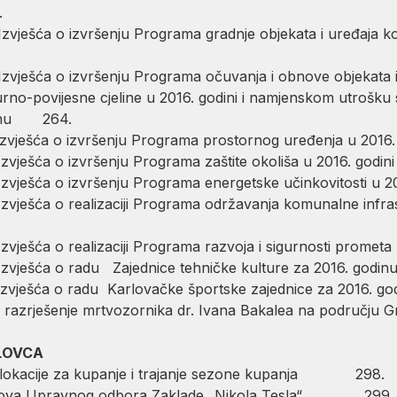
.
vješća o izvršenju Programa gradnje objekata i uređaja ko
vješća o izvršenju Programa očuvanja i obnove objekata i
rno-povijesne cjeline u 2016. godini i namjenskom utrošku
odinu 264.
Izvješća o izvršenju Programa prostornog uređenja u 
zvješća o izvršenju Programa zaštite okoliša u 2016. 
vješća o izvršenju Programa energetske učinkovitosti u 2
vješća o realizaciji Programa održavanja komunalne inf
ješća o realizaciji Programa razvoja i sigurnosti prometa
u Izvješća o radu Zajednice tehničke kulture za 2
 Izvješća o radu Karlovačke športske zajednice za 
 razrješenje mrtvozornika dr. Ivana Bakalea na području
LOVCA
 lokacije za kupanje i trajanje sezone kupanja 298.
anova Upravnog odbora Zaklade „Nikola Tesla“ 299.