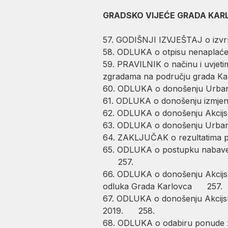
GRADSKO VIJEĆE GRADA KAR
57. GODIŠNJI IZVJEŠTAJ o izvr
58. ODLUKA o otpisu nenaplaće
59. PRAVILNIK o načinu i uvjeti
zgradama na području grada Ka
60. ODLUKA o donošenju Urbani
61. ODLUKA o donošenju izmjena
62. ODLUKA o donošenju Akcijsk
63. ODLUKA o donošenju Urbani
64. ZAKLJUČAK o rezultatima 
65. ODLUKA o postupku nabave u
257.
66. ODLUKA o donošenju Akcijsk
odluka Grada Karlovca 257.
67. ODLUKA o donošenju Akcijsko
2019. 258.
68. ODLUKA o odabiru ponude za