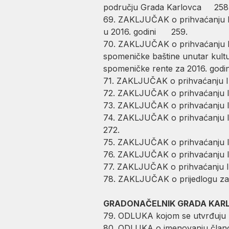
području Grada Karlovca 258
69. ZAKLJUČAK o prihvaćanju Iz
u 2016. godini 259.
70. ZAKLJUČAK o prihvaćanju Iz
spomeničke baštine unutar kultu
spomeničke rente za 2016. g
71. ZAKLJUČAK o prihvaćanju 
72. ZAKLJUČAK o prihvaćanju I
73. ZAKLJUČAK o prihvaćanju Iz
74. ZAKLJUČAK o prihvaćanju Iz
272.
75. ZAKLJUČAK o prihvaćanju Izv
76. ZAKLJUČAK o prihvaćanj
77. ZAKLJUČAK o prihvaćanju
78. ZAKLJUČAK o prijedlogu za
GRADONAČELNIK GRADA KAR
79. ODLUKA kojom se utvrđuju
80. ODLUKA o imenovanju čl