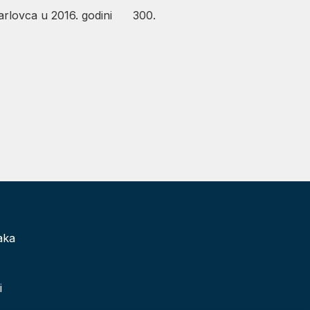
 Karlovca u 2016. godini 300.
aka
i