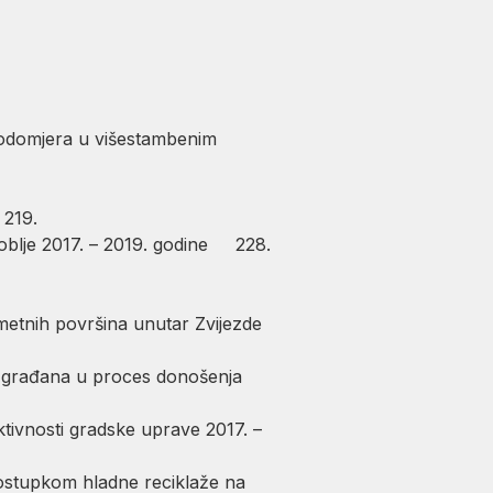
 vodomjera u višestambenim
 219.
oblje 2017. – 2019. godine 228.
etnih površina unutar Zvijezde
a građana u proces donošenja
tivnosti gradske uprave 2017. –
ostupkom hladne reciklaže na