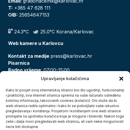
Email:
gradonacelnik@karlovac.hr
T:
+385 47 628 111
OIB:
25654647153
24.3°C
25.0°C Korana/Karlovac
Web kamere u Karlovcu
Kontakt za medije
press@karlovac.hr
Pisarnica
Radno vrijeme
: 07:00-15:00
Email:
pisarnica@karlovac.hr
Upravljanje kolačićima
T:
047 628 210, 047 628 137
Kako bi posjet ovoj internetskoj stranici bio što ugodniji, funkcionalniji
i praktičniji, ova internet stranica sprema na vaše računalo određenu
količinu informacija, takozvanih cookies (kolačići). Oni služe da bi
Zaštita osobnih podataka
web stranica radila optimalno i kako bi se poboljšalo vaše iskustvo
pregledavanja i korištenja. Posjetom i korištenjem ove web stranice
Pristup informacijama
pristajete na upotrebu kolačića koje je moguće i blokirati. Nakon toga
Kolačići
ćete i dalje moći pregledavati web stranicu, ali vam neke mogućnosti
Izjava o pristupačnosti
neće biti dostupne.