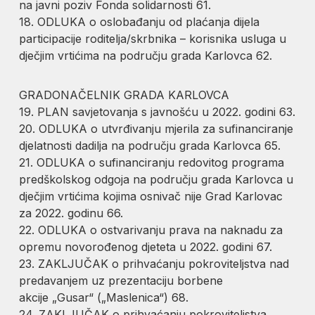
na javni poziv Fonda solidarnosti 61.
18. ODLUKA o oslobađanju od plaćanja dijela
participacije roditelja/skrbnika – korisnika usluga u
dječjim vrtićima na području grada Karlovca 62.
GRADONAČELNIK GRADA KARLOVCA
19. PLAN savjetovanja s javnošću u 2022. godini 63.
20. ODLUKA o utvrđivanju mjerila za sufinanciranje
djelatnosti dadilja na području grada Karlovca 65.
21. ODLUKA o sufinanciranju redovitog programa
predškolskog odgoja na području grada Karlovca u
dječjim vrtićima kojima osnivač nije Grad Karlovac
za 2022. godinu 66.
22. ODLUKA o ostvarivanju prava na naknadu za
opremu novorođenog djeteta u 2022. godini 67.
23. ZAKLJUČAK o prihvaćanju pokroviteljstva nad
predavanjem uz prezentaciju borbene
akcije „Gusar“ („Maslenica“) 68.
24. ZAKLJUČAK o prihvaćanju pokroviteljstva