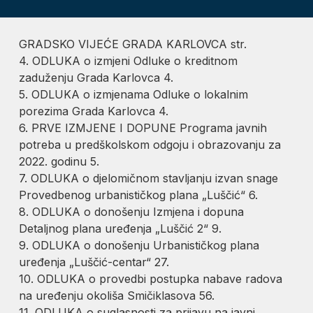
GRADSKO VIJEĆE GRADA KARLOVCA str.
4. ODLUKA o izmjeni Odluke o kreditnom
zaduženju Grada Karlovca 4.
5. ODLUKA o izmjenama Odluke o lokalnim
porezima Grada Karlovca 4.
6. PRVE IZMJENE I DOPUNE Programa javnih
potreba u predškolskom odgoju i obrazovanju za
2022. godinu 5.
7. ODLUKA o djelomičnom stavljanju izvan snage
Provedbenog urbanističkog plana „Luščić“ 6.
8. ODLUKA o donošenju Izmjena i dopuna
Detaljnog plana uređenja „Luščić 2“ 9.
9. ODLUKA o donošenju Urbanističkog plana
uređenja „Luščić-centar“ 27.
10. ODLUKA o provedbi postupka nabave radova
na uređenju okoliša Smičiklasova 56.
11. ODLUKA o suglasnosti za prijavu na javni