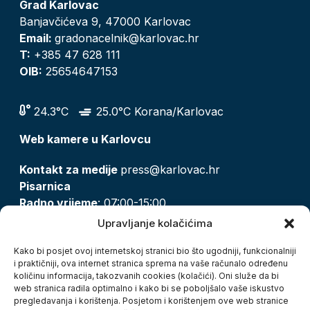
Grad Karlovac
Banjavčićeva 9, 47000 Karlovac
Email:
gradonacelnik@karlovac.hr
T:
+385 47 628 111
OIB:
25654647153
24.3°C
25.0°C Korana/Karlovac
Web kamere u Karlovcu
Kontakt za medije
press@karlovac.hr
Pisarnica
Radno vrijeme
: 07:00-15:00
Email:
pisarnica@karlovac.hr
Upravljanje kolačićima
T:
047 628 210, 047 628 137
Kako bi posjet ovoj internetskoj stranici bio što ugodniji, funkcionalniji
i praktičniji, ova internet stranica sprema na vaše računalo određenu
količinu informacija, takozvanih cookies (kolačići). Oni služe da bi
Zaštita osobnih podataka
web stranica radila optimalno i kako bi se poboljšalo vaše iskustvo
pregledavanja i korištenja. Posjetom i korištenjem ove web stranice
Pristup informacijama