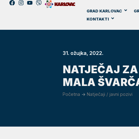
GRAD KARLOVAC
GR
KONTAKTI
31. ožujka, 2022.
NATJEČAJ ZA 
MALA ŠVARČ
Početna
->
Natječaji / javni pozivi