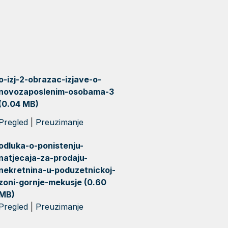
o-izj-2-obrazac-izjave-o-
novozaposlenim-osobama-3
(0.04 MB)
Pregled
|
Preuzimanje
odluka-o-ponistenju-
natjecaja-za-prodaju-
nekretnina-u-poduzetnickoj-
zoni-gornje-mekusje (0.60
MB)
Pregled
|
Preuzimanje