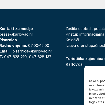
Kontakt za medije
Zaštita osobnih podat
press@karlovac.hr
Pristup informacijama
Pisarnica
Kolačići
Radno vrijeme
: 07:00-15:00
Izjava o pristupačnost
Email:
pisarnica@karlovac.hr
T:
047 628 210, 047 628 137
Turistička zajednica
Karlovca
Kako bi posj
ova interne
takozvanih 
bi se pobol
ove web str
toga ćete i