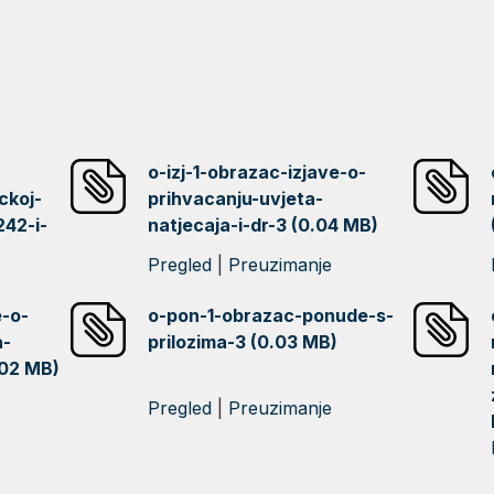
o-izj-1-obrazac-izjave-o-
ckoj-
prihvacanju-uvjeta-
242-i-
natjecaja-i-dr-3 (0.04 MB)
Pregled
|
Preuzimanje
e-o-
o-pon-1-obrazac-ponude-s-
a-
prilozima-3 (0.03 MB)
.02 MB)
Pregled
|
Preuzimanje