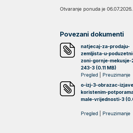
Otvaranje ponuda je 06.07.2026.
Povezani dokumenti
natjecaj-za-prodaju-
zemljista-u-poduzetni
zoni-gornje-mekusje-
243-3 (0.11 MB)
Pregled
|
Preuzimanje
o-izj-3-obrazac-izjav
koristenim-potporam
male-vrijednosti-3 (0
Pregled
|
Preuzimanje