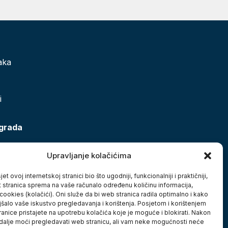
aka
i
 grada
Upravljanje kolačićima
et ovoj internetskoj stranici bio što ugodniji, funkcionalniji i praktičniji,
t stranica sprema na vaše računalo određenu količinu informacija,
cookies (kolačići). Oni služe da bi web stranica radila optimalno i kako
jšalo vaše iskustvo pregledavanja i korištenja. Posjetom i korištenjem
anice pristajete na upotrebu kolačića koje je moguće i blokirati. Nakon
 dalje moći pregledavati web stranicu, ali vam neke mogućnosti neće