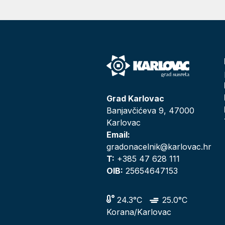
Grad Karlovac
Banjavčićeva 9, 47000
Karlovac
Email:
gradonacelnik@karlovac.hr
T:
+385 47 628 111
OIB:
25654647153
24.3°C
25.0°C
Korana/Karlovac