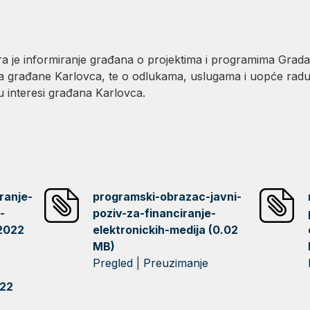
ra je informiranje građana o projektima i programima Grada
 za građane Karlovca, te o odlukama, uslugama i uopće rad
u interesi građana Karlovca.
ranje-
programski-obrazac-javni-
-
poziv-za-financiranje-
-2022
elektronickih-medija (0.02
MB)
Pregled
|
Preuzimanje
022