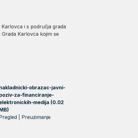
 Karlovca i s područja grada
u Grada Karlovca kojim se
nakladnicki-obrazac-javni-
poziv-za-financiranje-
elektronickih-medija (0.02
MB)
Pregled
|
Preuzimanje