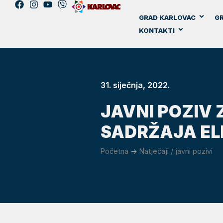
GRAD KARLOVAC
GR
KONTAKTI
31. siječnja, 2022.
JAVNI POZIV
SADRŽAJA ELE
Početna
->
Natječaji / javni pozivi