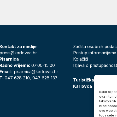
Kontakt za medije
Zaštita osobnih podat
press@karlovac.hr
Pristup informacijama
Pisarnica
Kolačići
Radno vrijeme
: 07:00-15:00
Izjava o pristupačnost
Email:
pisarnica@karlovac.hr
T:
047 628 210, 047 628 137
Turistička zajednica
Karlovca
Kako bi posj
ova interne
takozvanih 
bi se pobol
ove web str
toga ćete i