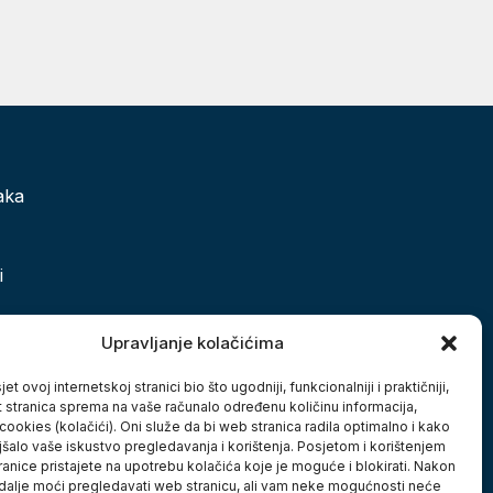
aka
i
 grada
Upravljanje kolačićima
et ovoj internetskoj stranici bio što ugodniji, funkcionalniji i praktičniji,
t stranica sprema na vaše računalo određenu količinu informacija,
cookies (kolačići). Oni služe da bi web stranica radila optimalno i kako
jšalo vaše iskustvo pregledavanja i korištenja. Posjetom i korištenjem
anice pristajete na upotrebu kolačića koje je moguće i blokirati. Nakon
 dalje moći pregledavati web stranicu, ali vam neke mogućnosti neće