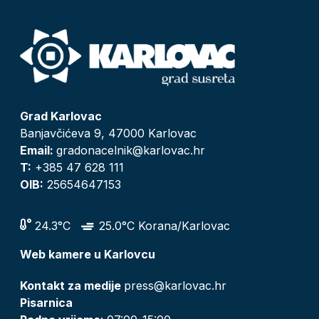
Grad Karlovac
Banjavčićeva 9, 47000 Karlovac
Email:
gradonacelnik@karlovac.hr
T:
+385 47 628 111
OIB:
25654647153
24.3°C
25.0°C Korana/Karlovac
Web kamere u Karlovcu
Kontakt za medije
press@karlovac.hr
Pisarnica