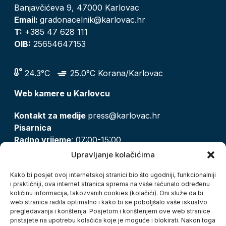
Banjavčićeva 9, 47000 Karlovac
Email:
gradonacelnik@karlovac.hr
T:
+385 47 628 111
OIB:
25654647153
24.3°C
25.0°C Korana/Karlovac
Web kamere u Karlovcu
Kontakt za medije
press@karlovac.hr
Pisarnica
Radno vrijeme
: 07:00-15:00
Email:
pisarnica@karlovac.hr
Upravljanje kolačićima
T:
047 628 210, 047 628 137
Kako bi posjet ovoj internetskoj stranici bio što ugodniji, funkcionalniji
i praktičniji, ova internet stranica sprema na vaše računalo određenu
količinu informacija, takozvanih cookies (kolačići). Oni služe da bi
Zaštita osobnih podataka
web stranica radila optimalno i kako bi se poboljšalo vaše iskustvo
pregledavanja i korištenja. Posjetom i korištenjem ove web stranice
Pristup informacijama
pristajete na upotrebu kolačića koje je moguće i blokirati. Nakon toga