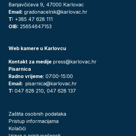
Banjavčićeva 9, 47000 Karlovac
Email:
gradonacelnik@karlovac.hr
T:
+385 47 628 111
OIB:
25654647153
Web kamere u Karlovcu
Kontakt za medije
press@karlovac.hr
Pisarnica
Radno vrijeme
: 07:00-15:00
Email:
pisarnica@karlovac.hr
T:
047 628 210, 047 628 137
Zaštita osobnih podataka
Pristup informacijama
Kolačići
Izjava o pristupačnosti