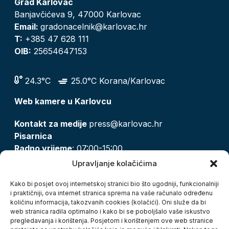
Grad Karlovac
Banjavčićeva 9, 47000 Karlovac
Email:
gradonacelnik@karlovac.hr
T:
+385 47 628 111
OIB:
25654647153
24.3°C
25.0°C Korana/Karlovac
Web kamere u Karlovcu
Kontakt za medije
press@karlovac.hr
Pisarnica
Radno vrijeme
: 07:00-15:00
Email:
pisarnica@karlovac.hr
Upravljanje kolačićima
T:
047 628 210, 047 628 137
Kako bi posjet ovoj internetskoj stranici bio što ugodniji, funkcionalniji
i praktičniji, ova internet stranica sprema na vaše računalo određenu
količinu informacija, takozvanih cookies (kolačići). Oni služe da bi
Zaštita osobnih podataka
web stranica radila optimalno i kako bi se poboljšalo vaše iskustvo
pregledavanja i korištenja. Posjetom i korištenjem ove web stranice
Pristup informacijama