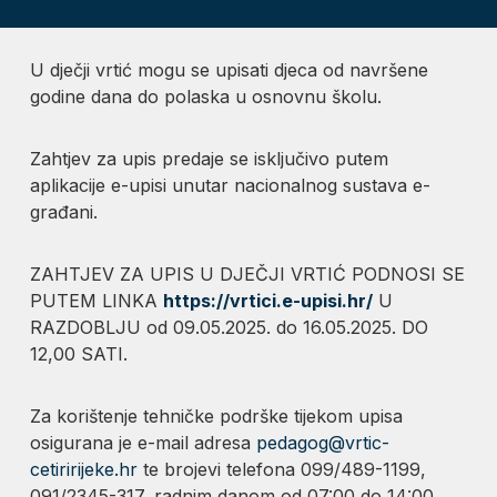
U dječji vrtić mogu se upisati djeca od navršene
godine dana do polaska u osnovnu školu.
Zahtjev za upis predaje se isključivo putem
aplikacije e-upisi unutar nacionalnog sustava e-
građani.
ZAHTJEV ZA UPIS U DJEČJI VRTIĆ PODNOSI SE
PUTEM LINKA
https://vrtici.e-upisi.hr/
U
RAZDOBLJU od 09.05.2025. do 16.05.2025. DO
12,00 SATI.
Za korištenje tehničke podrške tijekom upisa
osigurana je e-mail adresa
pedagog@vrtic-
cetiririjeke.hr
te brojevi telefona 099/489-1199,
091/2345-317, radnim danom od 07:00 do 14:00