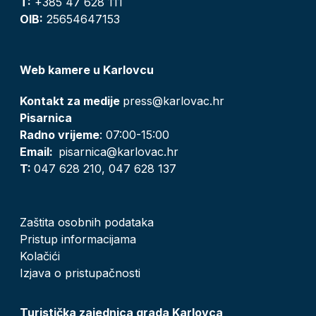
T:
+385 47 628 111
OIB:
25654647153
Web kamere u Karlovcu
Kontakt za medije
press@karlovac.hr
Pisarnica
Radno vrijeme
: 07:00-15:00
Email:
pisarnica@karlovac.hr
T:
047 628 210, 047 628 137
Zaštita osobnih podataka
Pristup informacijama
Kolačići
Izjava o pristupačnosti
Turistička zajednica grada Karlovca