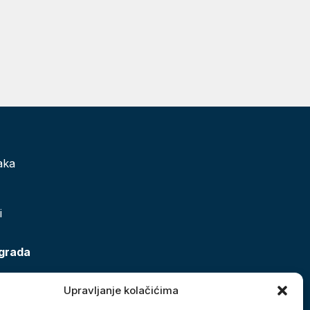
aka
i
 grada
Upravljanje kolačićima