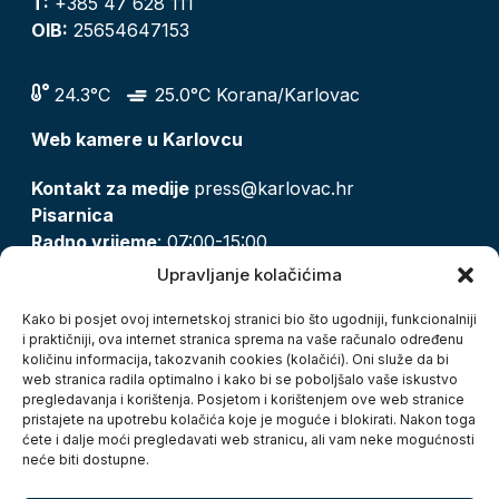
T:
+385 47 628 111
OIB:
25654647153
24.3°C
25.0°C Korana/Karlovac
Web kamere u Karlovcu
Kontakt za medije
press@karlovac.hr
Pisarnica
Radno vrijeme
: 07:00-15:00
Email:
pisarnica@karlovac.hr
Upravljanje kolačićima
T:
047 628 210, 047 628 137
Kako bi posjet ovoj internetskoj stranici bio što ugodniji, funkcionalniji
i praktičniji, ova internet stranica sprema na vaše računalo određenu
količinu informacija, takozvanih cookies (kolačići). Oni služe da bi
Zaštita osobnih podataka
web stranica radila optimalno i kako bi se poboljšalo vaše iskustvo
pregledavanja i korištenja. Posjetom i korištenjem ove web stranice
Pristup informacijama
pristajete na upotrebu kolačića koje je moguće i blokirati. Nakon toga
Kolačići
ćete i dalje moći pregledavati web stranicu, ali vam neke mogućnosti
Izjava o pristupačnosti
neće biti dostupne.