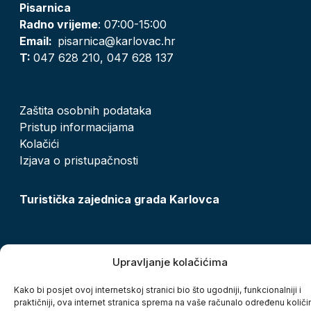
Pisarnica
Radno vrijeme
: 07:00-15:00
Email:
pisarnica@karlovac.hr
T:
047 628 210, 047 628 137
Zaštita osobnih podataka
Pristup informacijama
Kolačići
Izjava o pristupačnosti
Turistička zajednica grada Karlovca
Upravljanje kolačićima
Copyright © 2026. Grad Karlovac, sva prava pridržana
Kako bi posjet ovoj internetskoj stranici bio što ugodniji, funkcionalniji i
praktičniji, ova internet stranica sprema na vaše računalo određenu količi