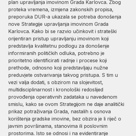
plan upravljanja imovinom Grada Karlovca. Zbog
proteka vremena, izmjena zakonskih propisa,
preporuka DUR-a ukazala se potreba donošenja
nove Strategije upravljanja imovinom Grada
Karlovca. Kako bi se razvio učinkovit i strateški
orijentiran pristup upravljanju imovinom koji
predstavlja kvalitetnu podlogu za donošenje
informiranih političkih odluka, potrebno je
prioritetno identificirati radnje i procese koji
prethode, odnosno koji predstavljaju nužne
preduvjete ostvarivanja takvog pristupa. S tim u
vezi valja dodati, s obzirom na slojevitost,
multidisciplinarnost i kronološki redoslijed
provođenja operativnih zadataka u navedenom
smislu, kako se ovom Strategijom ne daje analitički
prikaz potraživanja Grada, nastalih s osnova
korištenja gradske imovine, bez obzira je li riječ o
javnim površinama, stanovima ili poslovnim
prostorima. Isto se odnosi i na evidentiranje