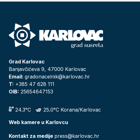
Grad Karlovac
Banjavčićeva 9, 47000 Karlovac
Email:
gradonacelnik@karlovac.hr
T:
+385 47 628 111
OIB:
25654647153
24.3°C
25.0°C Korana/Karlovac
Web kamere u Karlovcu
Kontakt za medije
press@karlovac.hr