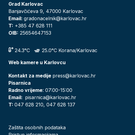
Grad Karlovac
Banjavčićeva 9, 47000 Karlovac
Email:
gradonacelnik@karlovac.hr
T:
+385 47 628 111
OIB:
25654647153
24.3°C
25.0°C Korana/Karlovac
Web kamere u Karlovcu
Kontakt za medije
press@karlovac.hr
Pisarnica
Radno vrijeme
: 07:00-15:00
Email:
pisarnica@karlovac.hr
T:
047 628 210, 047 628 137
Zaštita osobnih podataka
Pristup informacijama