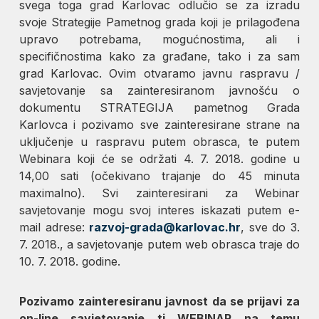
svega toga grad Karlovac odlučio se za izradu
svoje Strategije Pametnog grada koji je prilagođena
upravo potrebama, mogućnostima, ali i
specifičnostima kako za građane, tako i za sam
grad Karlovac. Ovim otvaramo javnu raspravu /
savjetovanje sa zainteresiranom javnošću o
dokumentu STRATEGIJA pametnog Grada
Karlovca i pozivamo sve zainteresirane strane na
uključenje u raspravu putem obrasca, te putem
Webinara koji će se održati 4. 7. 2018. godine u
14,00 sati (očekivano trajanje do 45 minuta
maximalno). Svi zainteresirani za Webinar
savjetovanje mogu svoj interes iskazati putem e-
mail adrese:
razvoj-grada@karlovac.hr
, sve do 3.
7. 2018., a savjetovanje putem web obrasca traje do
10. 7. 2018. godine.
Pozivamo zainteresiranu javnost da se prijavi za
on-line savjetovanje tj WEBINAR na temu