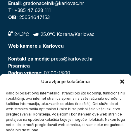
Email:
gradonacelnik@karlovac.hr
T:
+385 47 628 111
OIB:
25654647153
24.3°C
25.0°C Korana/Karlovac
Web kamere u Karlovcu
Kontakt za medije
press@karlovac.hr
Pisarnica
Radno vrijeme
: 07:00-15:00
Email:
pisarnica@karlovac.hr
Upravljanje kolačićima
T:
047 628 210, 047 628 137
Kako bi posjet ovoj internetskoj stranici bio što ugodniji, funkcionalniji
i praktičniji, ova internet stranica sprema na vaše računalo određenu
količinu informacija, takozvanih cookies (kolačići). Oni služe da bi
Zaštita osobnih podataka
web stranica radila optimalno i kako bi se poboljšalo vaše iskustvo
pregledavanja i korištenja. Posjetom i korištenjem ove web stranice
Pristup informacijama
pristajete na upotrebu kolačića koje je moguće i blokirati. Nakon toga
Kolačići
ćete i dalje moći pregledavati web stranicu, ali vam neke mogućnosti
Izjava o pristupačnosti
neće biti dostupne.