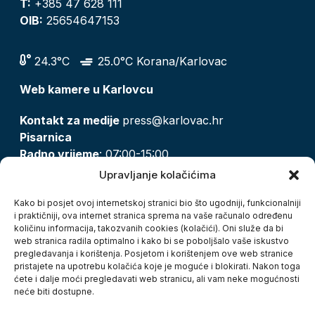
T:
+385 47 628 111
OIB:
25654647153
24.3°C
25.0°C Korana/Karlovac
Web kamere u Karlovcu
Kontakt za medije
press@karlovac.hr
Pisarnica
Radno vrijeme
: 07:00-15:00
Email:
pisarnica@karlovac.hr
Upravljanje kolačićima
T:
047 628 210, 047 628 137
Kako bi posjet ovoj internetskoj stranici bio što ugodniji, funkcionalniji
i praktičniji, ova internet stranica sprema na vaše računalo određenu
količinu informacija, takozvanih cookies (kolačići). Oni služe da bi
Zaštita osobnih podataka
web stranica radila optimalno i kako bi se poboljšalo vaše iskustvo
pregledavanja i korištenja. Posjetom i korištenjem ove web stranice
Pristup informacijama
pristajete na upotrebu kolačića koje je moguće i blokirati. Nakon toga
Kolačići
ćete i dalje moći pregledavati web stranicu, ali vam neke mogućnosti
Izjava o pristupačnosti
neće biti dostupne.