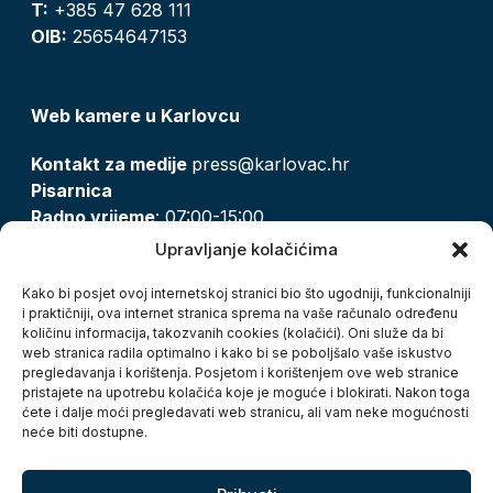
T:
+385 47 628 111
OIB:
25654647153
Web kamere u Karlovcu
Kontakt za medije
press@karlovac.hr
Pisarnica
Radno vrijeme
: 07:00-15:00
Email:
pisarnica@karlovac.hr
Upravljanje kolačićima
T:
047 628 210, 047 628 137
Kako bi posjet ovoj internetskoj stranici bio što ugodniji, funkcionalniji
i praktičniji, ova internet stranica sprema na vaše računalo određenu
količinu informacija, takozvanih cookies (kolačići). Oni služe da bi
Zaštita osobnih podataka
web stranica radila optimalno i kako bi se poboljšalo vaše iskustvo
pregledavanja i korištenja. Posjetom i korištenjem ove web stranice
Pristup informacijama
pristajete na upotrebu kolačića koje je moguće i blokirati. Nakon toga
Kolačići
ćete i dalje moći pregledavati web stranicu, ali vam neke mogućnosti
Izjava o pristupačnosti
neće biti dostupne.