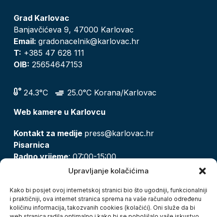
Grad Karlovac
Banjavčićeva 9, 47000 Karlovac
Email:
gradonacelnik@karlovac.hr
T:
+385 47 628 111
OIB:
25654647153
24.3°C
25.0°C Korana/Karlovac
Web kamere u Karlovcu
Kontakt za medije
press@karlovac.hr
Pisarnica
Radno vrijeme
: 07:00-15:00
Email:
pisarnica@karlovac.hr
Upravljanje kolačićima
T:
047 628 210, 047 628 137
Kako bi posjet ovoj internetskoj stranici bio što ugodniji, funkcionalniji
i praktičniji, ova internet stranica sprema na vaše računalo određenu
količinu informacija, takozvanih cookies (kolačići). Oni služe da bi
Zaštita osobnih podataka
web stranica radila optimalno i kako bi se poboljšalo vaše iskustvo