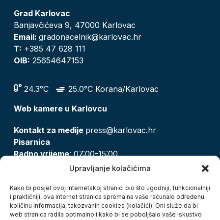
Grad Karlovac
Banjavčićeva 9, 47000 Karlovac
Email:
gradonacelnik@karlovac.hr
T:
+385 47 628 111
OIB:
25654647153
24.3°C
25.0°C Korana/Karlovac
Web kamere u Karlovcu
Kontakt za medije
press@karlovac.hr
Pisarnica
Radno vrijeme
: 07:00-15:00
Email:
pisarnica@karlovac.hr
Upravljanje kolačićima
T:
047 628 210, 047 628 137
Kako bi posjet ovoj internetskoj stranici bio što ugodniji, funkcionalniji
i praktičniji, ova internet stranica sprema na vaše računalo određenu
količinu informacija, takozvanih cookies (kolačići). Oni služe da bi
Zaštita osobnih podataka
web stranica radila optimalno i kako bi se poboljšalo vaše iskustvo