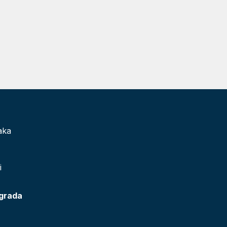
aka
i
 grada