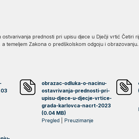
varivanja prednosti pri upisu djece u Dječji vrtić Četiri rije
c, a temeljem Zakona o predškolskom odgoju i obrazovanju.
-
obrazac-odluka-o-nacinu-
.03
ostavrivanja-prednosti-pri-
upisu-djece-u-djecje-vrtice-
grada-karlovca-nacrt-2023
(0.04 MB)
Pregled
|
Preuzimanje
nju-