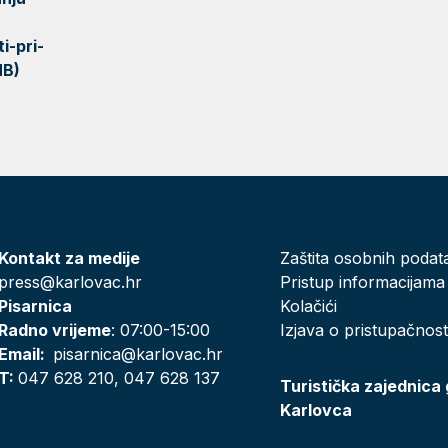
i-pri-
MB)
Kontakt za medije
Zaštita osobnih podat
press@karlovac.hr
Pristup informacijama
Pisarnica
Kolačići
Radno vrijeme
: 07:00-15:00
Izjava o pristupačnost
Email:
pisarnica@karlovac.hr
T:
047 628 210, 047 628 137
Turistička zajednica
Karlovca