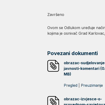
Završeno
Ovom se Odlukom uređuje način ost
kojima je osnivač Grad Karlova
Povezani dokumenti
obrazac-sudjelovanje
javnosti-komentari (0
MB)
Pregled
|
Preuzimanje
obrazac-izvjesce-o-
provednom-savjetova