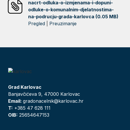
nacrt-odluka-o-izmjenama-i-dopuni-
odluke-o-komunalnim-djelatnostima-
na-podrucju-grada-karlovca (0.05 MB)
Pregled
|
Preuzimanje
Grad Karlovac
Banjavčićeva 9, 47000 Karlovac
Email:
gradonacelnik@karlovac.hr
T:
+385 47 628 111
OIB:
25654647153