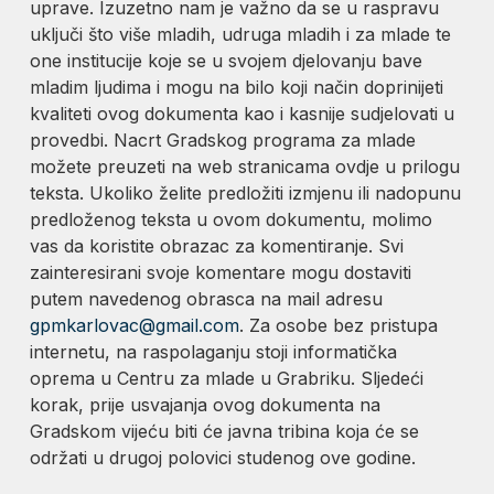
uprave. Izuzetno nam je važno da se u raspravu
uključi što više mladih, udruga mladih i za mlade te
one institucije koje se u svojem djelovanju bave
mladim ljudima i mogu na bilo koji način doprinijeti
kvaliteti ovog dokumenta kao i kasnije sudjelovati u
provedbi. Nacrt Gradskog programa za mlade
možete preuzeti na web stranicama ovdje u prilogu
teksta. Ukoliko želite predložiti izmjenu ili nadopunu
predloženog teksta u ovom dokumentu, molimo
vas da koristite obrazac za komentiranje. Svi
zainteresirani svoje komentare mogu dostaviti
putem navedenog obrasca na mail adresu
gpmkarlovac@gmail.com
. Za osobe bez pristupa
internetu, na raspolaganju stoji informatička
oprema u Centru za mlade u Grabriku. Sljedeći
korak, prije usvajanja ovog dokumenta na
Gradskom vijeću biti će javna tribina koja će se
održati u drugoj polovici studenog ove godine.