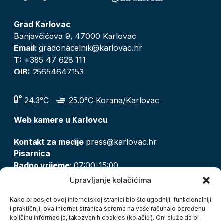
Grad Karlovac
Banjavčićeva 9, 47000 Karlovac
Email:
gradonacelnik@karlovac.hr
T:
+385 47 628 111
OIB:
25654647153
24.3°C
25.0°C Korana/Karlovac
Web kamere u Karlovcu
Kontakt za medije
press@karlovac.hr
Pisarnica
Radno vrijeme
: 07:00-15:00
Email:
pisarnica@karlovac.hr
Upravljanje kolačićima
T:
047 628 210, 047 628 137
Kako bi posjet ovoj internetskoj stranici bio što ugodniji, funkcionalniji
i praktičniji, ova internet stranica sprema na vaše računalo određenu
količinu informacija, takozvanih cookies (kolačići). Oni služe da bi