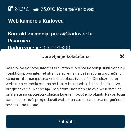
24.3°C
25.0°C Korana/Karlovac
Web kamere u Karlovcu
Kontakt za medije
press@karlovac.hr
Pisarnica
Radno vrijeme
: 07:00-15:00
Email:
pisarnica@karlovac.hr
Upravljanje kolačićima
T:
047 628 210, 047 628 137
Kako bi posjet ovoj internetskoj stranici bio što ugodniji, funkcionalniji
i praktičniji, ova internet stranica sprema na vaše računalo određenu
količinu informacija, takozvanih cookies (kolačići). Oni služe da bi
Zaštita osobnih podataka
web stranica radila optimalno i kako bi se poboljšalo vaše iskustvo
pregledavanja i korištenja. Posjetom i korištenjem ove web stranice
Pristup informacijama
pristajete na upotrebu kolačića koje je moguće i blokirati. Nakon toga
Kolačići
ćete i dalje moći pregledavati web stranicu, ali vam neke mogućnosti
Izjava o pristupačnosti
neće biti dostupne.
Turistička zajednica grada Karlovca
Prihvati