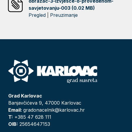
obrazac-3-izvjesce-o-provedenom-
savjetovanju-003 (0.02 MB)
Pregled
|
Preuzimanje
Grad Karlovac
Banjavčićeva 9, 47000 Karlovac
Email:
gradonacelnik@karlovac.hr
T:
+385 47 628 111
OIB:
25654647153