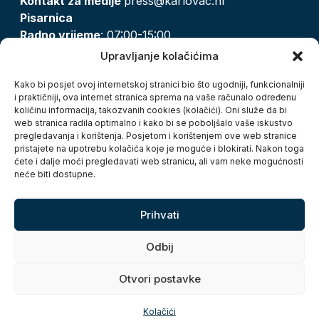
Kontakt za medije
press@karlovac.hr
Pisarnica
Radno vrijeme
: 07:00-15:00
Email:
pisarnica@karlovac.hr
Upravljanje kolačićima
T:
047 628 210, 047 628 137
Kako bi posjet ovoj internetskoj stranici bio što ugodniji, funkcionalniji
i praktičniji, ova internet stranica sprema na vaše računalo određenu
količinu informacija, takozvanih cookies (kolačići). Oni služe da bi
Zaštita osobnih podataka
web stranica radila optimalno i kako bi se poboljšalo vaše iskustvo
pregledavanja i korištenja. Posjetom i korištenjem ove web stranice
Pristup informacijama
pristajete na upotrebu kolačića koje je moguće i blokirati. Nakon toga
Kolačići
ćete i dalje moći pregledavati web stranicu, ali vam neke mogućnosti
Izjava o pristupačnosti
neće biti dostupne.
Turistička zajednica grada Karlovca
Prihvati
Odbij
Otvori postavke
Copyright © 2026. Grad Karlovac, sva prava pridržana
Kolačići