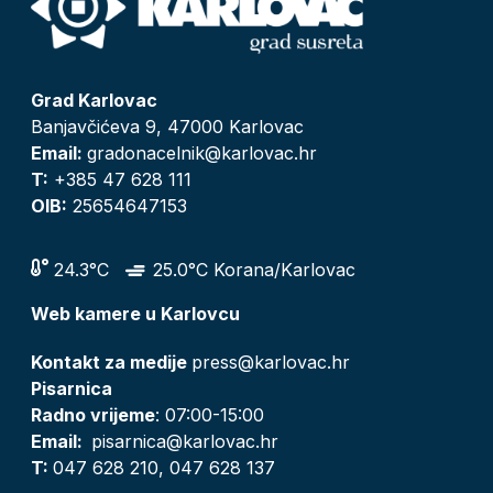
Grad Karlovac
Banjavčićeva 9, 47000 Karlovac
Email:
gradonacelnik@karlovac.hr
T:
+385 47 628 111
OIB:
25654647153
24.3°C
25.0°C Korana/Karlovac
Web kamere u Karlovcu
Kontakt za medije
press@karlovac.hr
Pisarnica
Radno vrijeme
: 07:00-15:00
Email:
pisarnica@karlovac.hr
T:
047 628 210, 047 628 137