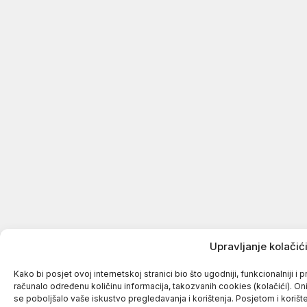
Upravljanje kolači
Kako bi posjet ovoj internetskoj stranici bio što ugodniji, funkcionalniji i 
računalo određenu količinu informacija, takozvanih cookies (kolačići). Oni
se poboljšalo vaše iskustvo pregledavanja i korištenja. Posjetom i koriš