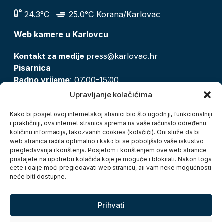
24.3°C
25.0°C Korana/Karlovac
Web kamere u Karlovcu
Kontakt za medije
press@karlovac.hr
Pisarnica
Radno vrijeme
: 07:00-15:00
Email:
pisarnica@karlovac.hr
Upravljanje kolačićima
T:
047 628 210, 047 628 137
Kako bi posjet ovoj internetskoj stranici bio što ugodniji, funkcionalniji
i praktičniji, ova internet stranica sprema na vaše računalo određenu
količinu informacija, takozvanih cookies (kolačići). Oni služe da bi
Zaštita osobnih podataka
web stranica radila optimalno i kako bi se poboljšalo vaše iskustvo
pregledavanja i korištenja. Posjetom i korištenjem ove web stranice
Pristup informacijama
pristajete na upotrebu kolačića koje je moguće i blokirati. Nakon toga
Kolačići
ćete i dalje moći pregledavati web stranicu, ali vam neke mogućnosti
Izjava o pristupačnosti
neće biti dostupne.
Turistička zajednica grada Karlovca
Prihvati