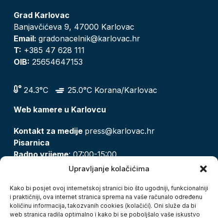
Grad Karlovac
Banjavčićeva 9, 47000 Karlovac
Email:
gradonacelnik@karlovac.hr
T:
+385 47 628 111
OIB:
25654647153
24.3°C
25.0°C Korana/Karlovac
Web kamere u Karlovcu
Kontakt za medije
press@karlovac.hr
Pisarnica
Radno vrijeme
: 07:00-15:00
Email:
pisarnica@karlovac.hr
Upravljanje kolačićima
T:
047 628 210, 047 628 137
Kako bi posjet ovoj internetskoj stranici bio što ugodniji, funkcionalniji
i praktičniji, ova internet stranica sprema na vaše računalo određenu
količinu informacija, takozvanih cookies (kolačići). Oni služe da bi
Zaštita osobnih podataka
web stranica radila optimalno i kako bi se poboljšalo vaše iskustvo