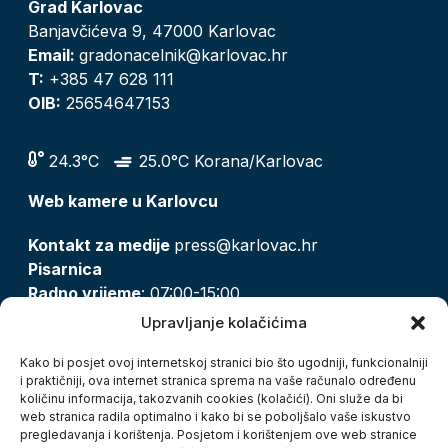
Grad Karlovac
Banjavčićeva 9, 47000 Karlovac
Email:
gradonacelnik@karlovac.hr
T:
+385 47 628 111
OIB:
25654647153
24.3°C
25.0°C Korana/Karlovac
Web kamere u Karlovcu
Kontakt za medije
press@karlovac.hr
Pisarnica
Radno vrijeme
: 07:00-15:00
Email:
pisarnica@karlovac.hr
Upravljanje kolačićima
T:
047 628 210, 047 628 137
Kako bi posjet ovoj internetskoj stranici bio što ugodniji, funkcionalniji
i praktičniji, ova internet stranica sprema na vaše računalo određenu
količinu informacija, takozvanih cookies (kolačići). Oni služe da bi
Zaštita osobnih podataka
web stranica radila optimalno i kako bi se poboljšalo vaše iskustvo
pregledavanja i korištenja. Posjetom i korištenjem ove web stranice
Pristup informacijama