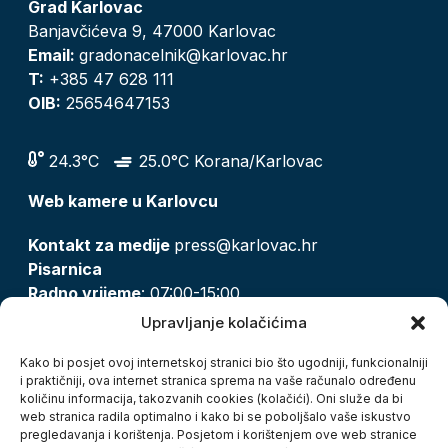
Grad Karlovac
Banjavčićeva 9, 47000 Karlovac
Email:
gradonacelnik@karlovac.hr
T:
+385 47 628 111
OIB:
25654647153
24.3°C
25.0°C Korana/Karlovac
Web kamere u Karlovcu
Kontakt za medije
press@karlovac.hr
Pisarnica
Radno vrijeme
: 07:00-15:00
Email:
pisarnica@karlovac.hr
Upravljanje kolačićima
T:
047 628 210, 047 628 137
Kako bi posjet ovoj internetskoj stranici bio što ugodniji, funkcionalniji
i praktičniji, ova internet stranica sprema na vaše računalo određenu
količinu informacija, takozvanih cookies (kolačići). Oni služe da bi
Zaštita osobnih podataka
web stranica radila optimalno i kako bi se poboljšalo vaše iskustvo
pregledavanja i korištenja. Posjetom i korištenjem ove web stranice
Pristup informacijama