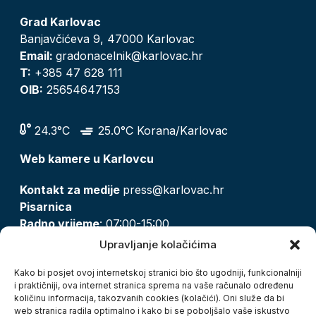
Grad Karlovac
Banjavčićeva 9, 47000 Karlovac
Email:
gradonacelnik@karlovac.hr
T:
+385 47 628 111
OIB:
25654647153
24.3°C
25.0°C Korana/Karlovac
Web kamere u Karlovcu
Kontakt za medije
press@karlovac.hr
Pisarnica
Radno vrijeme
: 07:00-15:00
Email:
pisarnica@karlovac.hr
Upravljanje kolačićima
T:
047 628 210, 047 628 137
Kako bi posjet ovoj internetskoj stranici bio što ugodniji, funkcionalniji
i praktičniji, ova internet stranica sprema na vaše računalo određenu
količinu informacija, takozvanih cookies (kolačići). Oni služe da bi
Zaštita osobnih podataka
web stranica radila optimalno i kako bi se poboljšalo vaše iskustvo