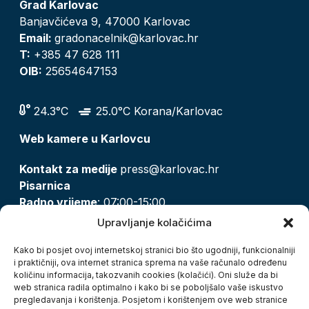
Grad Karlovac
Banjavčićeva 9, 47000 Karlovac
Email:
gradonacelnik@karlovac.hr
T:
+385 47 628 111
OIB:
25654647153
24.3°C
25.0°C Korana/Karlovac
Web kamere u Karlovcu
Kontakt za medije
press@karlovac.hr
Pisarnica
Radno vrijeme
: 07:00-15:00
Email:
pisarnica@karlovac.hr
Upravljanje kolačićima
T:
047 628 210, 047 628 137
Kako bi posjet ovoj internetskoj stranici bio što ugodniji, funkcionalniji
i praktičniji, ova internet stranica sprema na vaše računalo određenu
količinu informacija, takozvanih cookies (kolačići). Oni služe da bi
Zaštita osobnih podataka
web stranica radila optimalno i kako bi se poboljšalo vaše iskustvo
pregledavanja i korištenja. Posjetom i korištenjem ove web stranice
Pristup informacijama