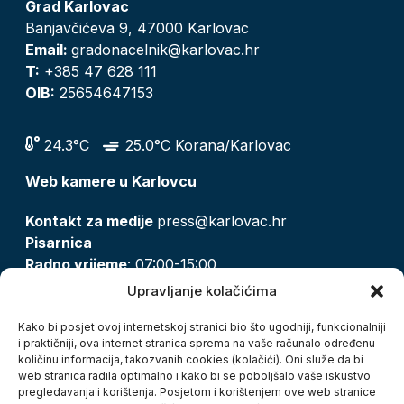
Grad Karlovac
Banjavčićeva 9, 47000 Karlovac
Email:
gradonacelnik@karlovac.hr
T:
+385 47 628 111
OIB:
25654647153
24.3°C
25.0°C Korana/Karlovac
Web kamere u Karlovcu
Kontakt za medije
press@karlovac.hr
Pisarnica
Radno vrijeme
: 07:00-15:00
Email:
pisarnica@karlovac.hr
Upravljanje kolačićima
T:
047 628 210, 047 628 137
Kako bi posjet ovoj internetskoj stranici bio što ugodniji, funkcionalniji
i praktičniji, ova internet stranica sprema na vaše računalo određenu
količinu informacija, takozvanih cookies (kolačići). Oni služe da bi
Zaštita osobnih podataka
web stranica radila optimalno i kako bi se poboljšalo vaše iskustvo
pregledavanja i korištenja. Posjetom i korištenjem ove web stranice
Pristup informacijama