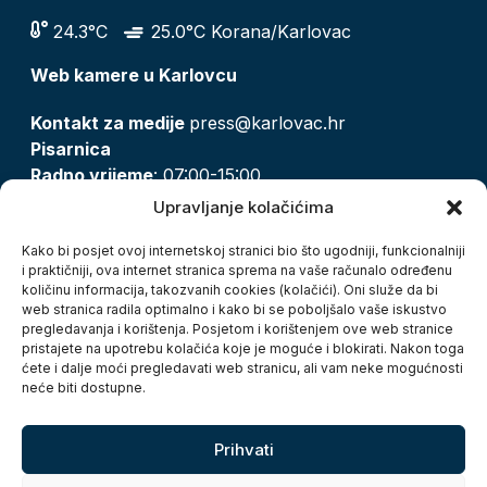
24.3°C
25.0°C Korana/Karlovac
Web kamere u Karlovcu
Kontakt za medije
press@karlovac.hr
Pisarnica
Radno vrijeme
: 07:00-15:00
Email:
pisarnica@karlovac.hr
Upravljanje kolačićima
T:
047 628 210, 047 628 137
Kako bi posjet ovoj internetskoj stranici bio što ugodniji, funkcionalniji
i praktičniji, ova internet stranica sprema na vaše računalo određenu
količinu informacija, takozvanih cookies (kolačići). Oni služe da bi
Zaštita osobnih podataka
web stranica radila optimalno i kako bi se poboljšalo vaše iskustvo
pregledavanja i korištenja. Posjetom i korištenjem ove web stranice
Pristup informacijama
pristajete na upotrebu kolačića koje je moguće i blokirati. Nakon toga
Kolačići
ćete i dalje moći pregledavati web stranicu, ali vam neke mogućnosti
Izjava o pristupačnosti
neće biti dostupne.
Turistička zajednica grada Karlovca
Prihvati