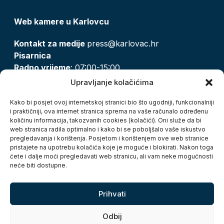
Web kamere u Karlovcu
Kontakt za medije
press@karlovac.hr
Pisarnica
Radno vrijeme
: 07:00-15:00
Email:
pisarnica@karlovac.hr
Upravljanje kolačićima
T:
047 628 210, 047 628 137
Kako bi posjet ovoj internetskoj stranici bio što ugodniji, funkcionalniji
i praktičniji, ova internet stranica sprema na vaše računalo određenu
količinu informacija, takozvanih cookies (kolačići). Oni služe da bi
Zaštita osobnih podataka
web stranica radila optimalno i kako bi se poboljšalo vaše iskustvo
pregledavanja i korištenja. Posjetom i korištenjem ove web stranice
Pristup informacijama
pristajete na upotrebu kolačića koje je moguće i blokirati. Nakon toga
Kolačići
ćete i dalje moći pregledavati web stranicu, ali vam neke mogućnosti
Izjava o pristupačnosti
neće biti dostupne.
Turistička zajednica grada Karlovca
Prihvati
Odbij