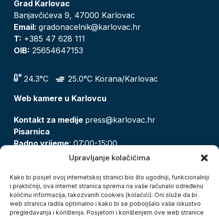
Grad Karlovac
Banjavčićeva 9, 47000 Karlovac
Email:
gradonacelnik@karlovac.hr
T:
+385 47 628 111
OIB:
25654647153
24.3°C
25.0°C Korana/Karlovac
Web kamere u Karlovcu
Kontakt za medije
press@karlovac.hr
Pisarnica
Radno vrijeme
: 07:00-15:00
Email:
pisarnica@karlovac.hr
Upravljanje kolačićima
T:
047 628 210, 047 628 137
Kako bi posjet ovoj internetskoj stranici bio što ugodniji, funkcionalniji
i praktičniji, ova internet stranica sprema na vaše računalo određenu
količinu informacija, takozvanih cookies (kolačići). Oni služe da bi
Zaštita osobnih podataka
web stranica radila optimalno i kako bi se poboljšalo vaše iskustvo
pregledavanja i korištenja. Posjetom i korištenjem ove web stranice
Pristup informacijama