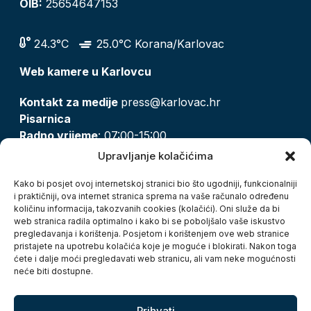
OIB:
25654647153
24.3°C
25.0°C Korana/Karlovac
Web kamere u Karlovcu
Kontakt za medije
press@karlovac.hr
Pisarnica
Radno vrijeme
: 07:00-15:00
Email:
pisarnica@karlovac.hr
Upravljanje kolačićima
T:
047 628 210, 047 628 137
Kako bi posjet ovoj internetskoj stranici bio što ugodniji, funkcionalniji
i praktičniji, ova internet stranica sprema na vaše računalo određenu
količinu informacija, takozvanih cookies (kolačići). Oni služe da bi
Zaštita osobnih podataka
web stranica radila optimalno i kako bi se poboljšalo vaše iskustvo
pregledavanja i korištenja. Posjetom i korištenjem ove web stranice
Pristup informacijama
pristajete na upotrebu kolačića koje je moguće i blokirati. Nakon toga
Kolačići
ćete i dalje moći pregledavati web stranicu, ali vam neke mogućnosti
Izjava o pristupačnosti
neće biti dostupne.
Turistička zajednica grada Karlovca
Prihvati