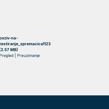
poziv-na-
testiranje_spremacica1123
(2.57 MB)
Pregled
|
Preuzimanje