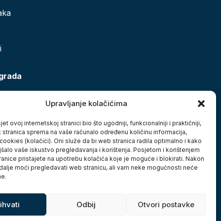
aka
i
 grada
Upravljanje kolačićima
et ovoj internetskoj stranici bio što ugodniji, funkcionalniji i praktičniji,
t stranica sprema na vaše računalo određenu količinu informacija,
cookies (kolačići). Oni služe da bi web stranica radila optimalno i kako
jšalo vaše iskustvo pregledavanja i korištenja. Posjetom i korištenjem
anice pristajete na upotrebu kolačića koje je moguće i blokirati. Nakon
 dalje moći pregledavati web stranicu, ali vam neke mogućnosti neće
ne.
ihvati
Odbij
Otvori postavke