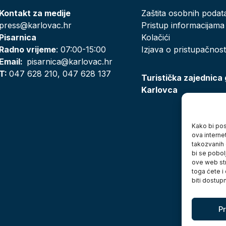
Kontakt za medije
Zaštita osobnih podat
press@karlovac.hr
Pristup informacijama
Pisarnica
Kolačići
Radno vrijeme
: 07:00-15:00
Izjava o pristupačnost
Email:
pisarnica@karlovac.hr
T:
047 628 210, 047 628 137
Turistička zajednica
Karlovca
Kako bi posj
ova interne
takozvanih 
bi se pobol
ove web str
toga ćete i
biti dostup
Pr