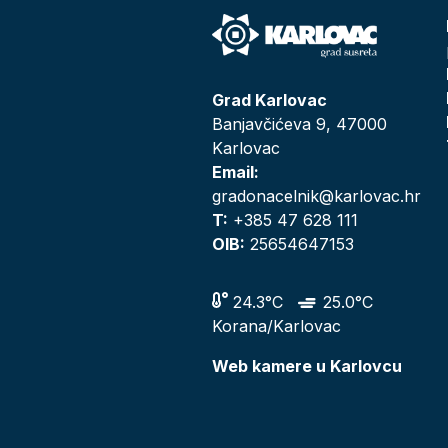
Grad Karlovac
Banjavčićeva 9, 47000
Karlovac
Email:
gradonacelnik@karlovac.hr
T:
+385 47 628 111
OIB:
25654647153
24.3°C
25.0°C
Korana/Karlovac
Web kamere u Karlovcu