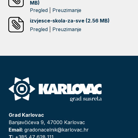
MB)
Pregled
|
Preuzimanje
izvjesce-skola-za-sve (2.56 MB)
Pregled
|
Preuzimanje
Grad Karlovac
Banjavčićeva 9, 47000 Karlovac
Email:
gradonacelnik@karlovac.hr
T:
+385 47 628 111