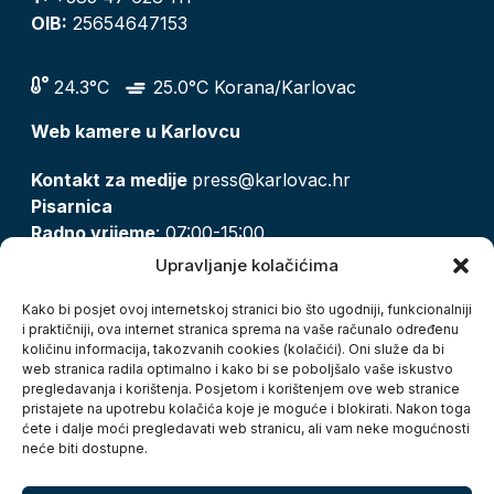
OIB:
25654647153
24.3°C
25.0°C Korana/Karlovac
Web kamere u Karlovcu
Kontakt za medije
press@karlovac.hr
Pisarnica
Radno vrijeme
: 07:00-15:00
Email:
pisarnica@karlovac.hr
Upravljanje kolačićima
T:
047 628 210, 047 628 137
Kako bi posjet ovoj internetskoj stranici bio što ugodniji, funkcionalniji
i praktičniji, ova internet stranica sprema na vaše računalo određenu
količinu informacija, takozvanih cookies (kolačići). Oni služe da bi
Zaštita osobnih podataka
web stranica radila optimalno i kako bi se poboljšalo vaše iskustvo
pregledavanja i korištenja. Posjetom i korištenjem ove web stranice
Pristup informacijama
pristajete na upotrebu kolačića koje je moguće i blokirati. Nakon toga
Kolačići
ćete i dalje moći pregledavati web stranicu, ali vam neke mogućnosti
Izjava o pristupačnosti
neće biti dostupne.